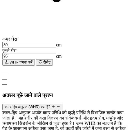
कमर घेरा
cm
कूल्हे घेरा
cm
WHR गणना करें
रीसेट
—
—
—
अक्सर पूछे जाने वाले प्रश्न
कमर-हिप अनुपात (WHR) क्या है?
कमर-हिप अनुपात आपके कमर परिधि को कूल्हे परिधि से विभाजित करके मापा
जाता है। यह शरीर की वसा वितरण का संकेतक है और हृदय रोग, मधुमेह और
चयापचय सिंड्रोम के जोखिम से जुड़ा हुआ है। उच्च WHR का मतलब है कि
पेट के आसपास अधिक वसा जमा है, जो कूल्हों और जांघों में जमा वसा से अधिक