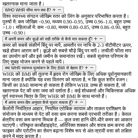
खतरनाक माना जाता है।
WHO WHR सीमा मान क्या हैं?
विश्व स्वास्थ्य संगठन जोखिम स्तर को लिंग के अनुसार परिभाषित करता है।
पुरुषों में: कम जोखिम <0.90, मध्यम 0.90–0.95, उच्च 0.96–1.0, बहुत उच्च
>1.0। महिलाओं में: कम <0.80, मध्यम 0.80–0.85, उच्च 0.86–0.90, बहुत
उच्च >0.90।
मैं अपनी कमर और कूल्हे को सही तरीके से कैसे माप सकता हूँ?
कमर को सबसे संकीर्ण बिंदु पर मापें, आमतौर पर नाभि के 2-3 सेंटीमीटर ऊपर,
खड़े होकर आराम करें। कूल्हे को सबसे चौड़े बिंदु पर मापें। लचीली फीता माप
का उपयोग करें और इसे जमीन के समानांतर रखें। सबसे सुसंगत परिणाम के
लिए सुबह भोजन करने से पहले मापें।
क्या WHR स्वास्थ्य मूल्यांकन के लिए BMI से बेहतर है?
WHR को BMI की तुलना में हृदय रोग जोखिम के लिए अधिक पूर्वानुमानकारी
माना जाता है क्योंकि यह वसा वितरण को मापता है, न कि कुल शरीर वजन।
किसी का BMI सामान्य हो सकता है लेकिन WHR उच्च हो सकता है, जो
खतरनाक पेट की वसा जमा को दर्शाता है। कई शोधकर्ता और चिकित्सक अधिक
पूर्ण स्वास्थ्य चित्र के लिए WHR को BMI के साथ मानते हैं।
मैं अपना कमर-हिप अनुपात कैसे सुधार सकता हूँ?
कैलोरी नियंत्रित आहार, नियमित एरोबिक व्यायाम और ताकत प्रशिक्षण के
संयोजन के माध्यम से पेट की वसा कम करना सबसे प्रभावी तरीका है। केवल
क्षेत्रीय वसा कम करना मिथक है — कुल वसा हानि धीरे-धीरे कमर का आकार
घटाएगी। परिष्कृत कार्बोहाइड्रेट, अतिरिक्त शक्कर और शराब कम करना और
फाइबर और प्रोटीन का सेवन बढ़ाना विशेष रूप से अंतःस्रावी वसा को लक्षित
करने में मदद करता है।