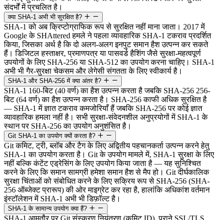
संदर्भों में प्रचलित है।
क्या SHA-1 अभी भी सुरक्षित है?
SHA-1 को अब क्रिप्टोग्राफिक रूप से सुरक्षित नहीं माना जाता। 2017 में
Google के SHAttered हमले ने पहला व्यावहारिक SHA-1 टकराव प्रदर्शित
किया, जिसका अर्थ है कि दो अलग-अलग इनपुट समान हैश उत्पन्न कर सकते
हैं। डिजिटल हस्ताक्षर, प्रमाणपत्र या पासवर्ड हैशिंग जैसे सुरक्षा-महत्वपूर्ण
उपयोगों के लिए SHA-256 या SHA-512 का उपयोग करना चाहिए। SHA-1
अभी भी गैर-सुरक्षा चेकसम और लेगेसी संगतता के लिए स्वीकार्य है।
SHA-1 और SHA-256 में क्या अंतर है?
SHA-1 160-बिट (40 वर्ण) का हैश उत्पन्न करता है जबकि SHA-256 256-
बिट (64 वर्ण) का हैश उत्पन्न करता है। SHA-256 काफी अधिक सुरक्षित है
— SHA-1 में ज्ञात टकराव कमजोरियाँ हैं जबकि SHA-256 पर कोई ज्ञात
व्यावहारिक हमला नहीं है। सभी सुरक्षा-संवेदनशील अनुप्रयोगों में SHA-1 के
स्थान पर SHA-256 का उपयोग अनुशंसित है।
Git SHA-1 का उपयोग क्यों करता है?
Git कमिट, ट्री, ब्लॉब और टैग के लिए अद्वितीय पहचानकर्ता उत्पन्न करने हेतु
SHA-1 का उपयोग करता है। Git के उपयोग मामले में, SHA-1 सुरक्षा के लिए
नहीं बल्कि कंटेंट एड्रेसिंग के लिए उपयोग किया जाता है — यह सुनिश्चित
करने के लिए कि समान सामग्री हमेशा समान हैश से मैप हो। Git दीर्घकालिक
सुरक्षा चिंताओं को संबोधित करने के लिए सक्रिय रूप से SHA-256 (SHA-
256 ऑब्जेक्ट प्रारूप) की ओर माइग्रेट कर रहा है, हालांकि अधिकांश वर्तमान
इंस्टॉलेशन में SHA-1 अभी भी डिफ़ॉल्ट है।
SHA-1 के सामान्य उपयोग क्या हैं?
SHA-1 आमतौर पर Git संस्करण नियंत्रण (कमिट ID), पुराने SSL/TLS