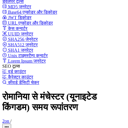
डेवलपर टूल्स
MD5 जनरेटर
Base64 एन्कोडर और डिकोडर
JWT डिकोडर
URL एन्कोडर और डिकोडर
केस कन्वर्टर
UUID जनरेटर
SHA256 जेनरेटर
SHA512 जनरेटर
SHA1 जनरेटर
Unix टाइमस्टैम्प कन्वर्टर
Lorem Ipsum जनरेटर
SEO टूल्स
वर्ड काउंटर
कैरेक्टर काउंटर
कीवर्ड डेंसिटी चेकर
रोमानिया से मंचेस्टर (यूनाइटेड
किंगडम) समय रूपांतरण
2on
/
•••